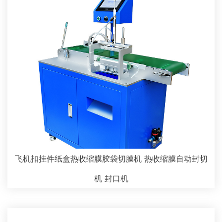
飞机扣挂件纸盒热收缩膜胶袋切膜机 热收缩膜自动封切
机 封口机