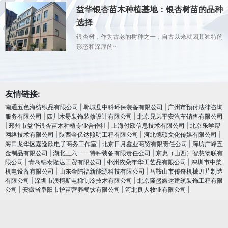
益华银杏苗木种植基地：银杏树苗的品种
选择
银杏树，作为古老的树种之一，自古以来就因其独特的
形态和深厚的···
友情链接:
南通五色海纺织品有限公司
|
郸城县中科环保装备有限公司
|
广州市预付法律咨询
服务有限公司
|
四川木昜装饰装修设计有限公司
|
北京兄弟平安汽车销售有限公司
|
邳州市益华银杏苗木种植专业合作社
|
上海付欧信息技术有限公司
|
北京乐学帮
网络技术有限公司
|
陕西金亿达照明工程有限公司
|
河北德硕文化传媒有限公司
|
海口龙华区嘉逸欣电子商务工作室
|
北京日月鑫业商贸有限责任公司
|
廊坊广峰五
金制品有限公司
|
湖北三六一一特种装备有限责任公司
|
京惠（山西）智慧物联有
限公司
|
青岛锦泰隆达工贸有限公司
|
郴州依朵年华工艺品有限公司
|
深圳市中柴
机电设备有限公司
|
山东金陆福新能源科技有限公司
|
马鞍山市传奇机械刀片制造
有限公司
|
深圳市澳柯斯电梯制冷技术有限公司
|
北京隆盛鑫达建筑装饰工程有限
公司
|
安徽省阜阳市护苗营养餐饮有限公司
|
河北良人牧业有限公司
|