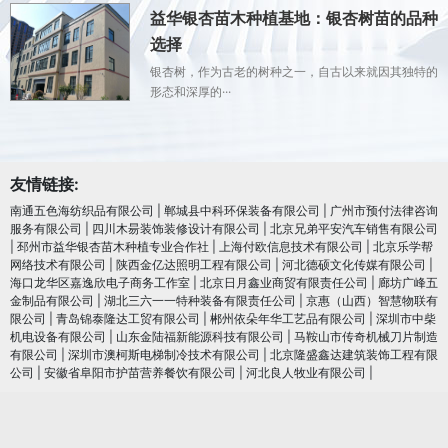
益华银杏苗木种植基地：银杏树苗的品种
选择
银杏树，作为古老的树种之一，自古以来就因其独特的
形态和深厚的···
友情链接:
南通五色海纺织品有限公司
|
郸城县中科环保装备有限公司
|
广州市预付法律咨询
服务有限公司
|
四川木昜装饰装修设计有限公司
|
北京兄弟平安汽车销售有限公司
|
邳州市益华银杏苗木种植专业合作社
|
上海付欧信息技术有限公司
|
北京乐学帮
网络技术有限公司
|
陕西金亿达照明工程有限公司
|
河北德硕文化传媒有限公司
|
海口龙华区嘉逸欣电子商务工作室
|
北京日月鑫业商贸有限责任公司
|
廊坊广峰五
金制品有限公司
|
湖北三六一一特种装备有限责任公司
|
京惠（山西）智慧物联有
限公司
|
青岛锦泰隆达工贸有限公司
|
郴州依朵年华工艺品有限公司
|
深圳市中柴
机电设备有限公司
|
山东金陆福新能源科技有限公司
|
马鞍山市传奇机械刀片制造
有限公司
|
深圳市澳柯斯电梯制冷技术有限公司
|
北京隆盛鑫达建筑装饰工程有限
公司
|
安徽省阜阳市护苗营养餐饮有限公司
|
河北良人牧业有限公司
|