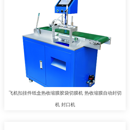
飞机扣挂件纸盒热收缩膜胶袋切膜机 热收缩膜自动封切
机 封口机