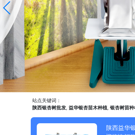
站点关键词：
陕西银杏树批发
,
益华银杏苗木种植
,
银杏树苗种
陕西益华