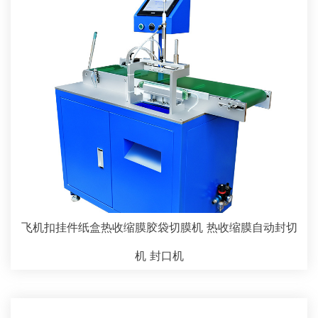
飞机扣挂件纸盒热收缩膜胶袋切膜机 热收缩膜自动封切
机 封口机