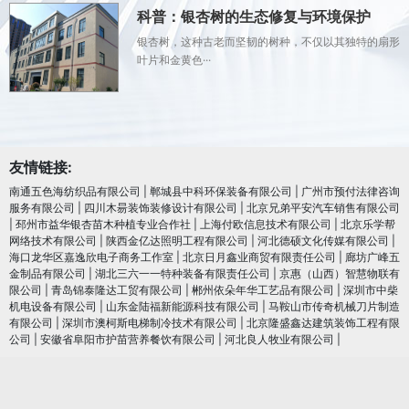
科普：银杏树的生态修复与环境保护
银杏树，这种古老而坚韧的树种，不仅以其独特的扇形
叶片和金黄色···
友情链接:
南通五色海纺织品有限公司
|
郸城县中科环保装备有限公司
|
广州市预付法律咨询
服务有限公司
|
四川木昜装饰装修设计有限公司
|
北京兄弟平安汽车销售有限公司
|
邳州市益华银杏苗木种植专业合作社
|
上海付欧信息技术有限公司
|
北京乐学帮
网络技术有限公司
|
陕西金亿达照明工程有限公司
|
河北德硕文化传媒有限公司
|
海口龙华区嘉逸欣电子商务工作室
|
北京日月鑫业商贸有限责任公司
|
廊坊广峰五
金制品有限公司
|
湖北三六一一特种装备有限责任公司
|
京惠（山西）智慧物联有
限公司
|
青岛锦泰隆达工贸有限公司
|
郴州依朵年华工艺品有限公司
|
深圳市中柴
机电设备有限公司
|
山东金陆福新能源科技有限公司
|
马鞍山市传奇机械刀片制造
有限公司
|
深圳市澳柯斯电梯制冷技术有限公司
|
北京隆盛鑫达建筑装饰工程有限
公司
|
安徽省阜阳市护苗营养餐饮有限公司
|
河北良人牧业有限公司
|