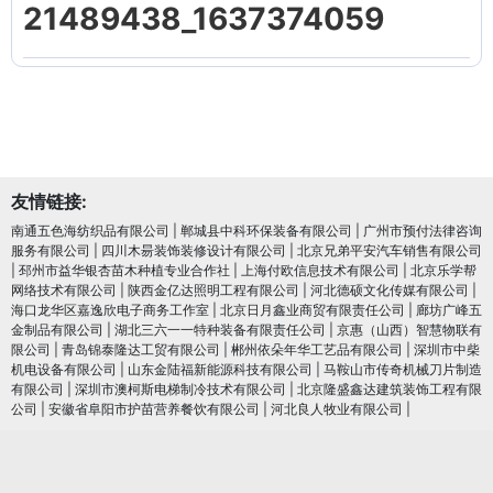
21489438_1637374059
友情链接:
南通五色海纺织品有限公司
|
郸城县中科环保装备有限公司
|
广州市预付法律咨询
服务有限公司
|
四川木昜装饰装修设计有限公司
|
北京兄弟平安汽车销售有限公司
|
邳州市益华银杏苗木种植专业合作社
|
上海付欧信息技术有限公司
|
北京乐学帮
网络技术有限公司
|
陕西金亿达照明工程有限公司
|
河北德硕文化传媒有限公司
|
海口龙华区嘉逸欣电子商务工作室
|
北京日月鑫业商贸有限责任公司
|
廊坊广峰五
金制品有限公司
|
湖北三六一一特种装备有限责任公司
|
京惠（山西）智慧物联有
限公司
|
青岛锦泰隆达工贸有限公司
|
郴州依朵年华工艺品有限公司
|
深圳市中柴
机电设备有限公司
|
山东金陆福新能源科技有限公司
|
马鞍山市传奇机械刀片制造
有限公司
|
深圳市澳柯斯电梯制冷技术有限公司
|
北京隆盛鑫达建筑装饰工程有限
公司
|
安徽省阜阳市护苗营养餐饮有限公司
|
河北良人牧业有限公司
|