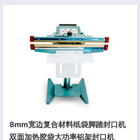
8mm宽边复合材料纸袋脚踏封口机
双面加热胶袋大功率铝架封口机