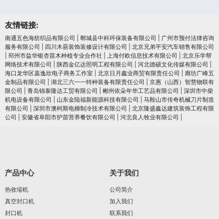
友情链接:
南通五色海纺织品有限公司
|
郸城县中科环保装备有限公司
|
广州市预付法律咨询
服务有限公司
|
四川木昜装饰装修设计有限公司
|
北京兄弟平安汽车销售有限公司
|
邳州市益华银杏苗木种植专业合作社
|
上海付欧信息技术有限公司
|
北京乐学帮
网络技术有限公司
|
陕西金亿达照明工程有限公司
|
河北德硕文化传媒有限公司
|
海口龙华区嘉逸欣电子商务工作室
|
北京日月鑫业商贸有限责任公司
|
廊坊广峰五
金制品有限公司
|
湖北三六一一特种装备有限责任公司
|
京惠（山西）智慧物联有
限公司
|
青岛锦泰隆达工贸有限公司
|
郴州依朵年华工艺品有限公司
|
深圳市中柴
机电设备有限公司
|
山东金陆福新能源科技有限公司
|
马鞍山市传奇机械刀片制造
有限公司
|
深圳市澳柯斯电梯制冷技术有限公司
|
北京隆盛鑫达建筑装饰工程有限
公司
|
安徽省阜阳市护苗营养餐饮有限公司
|
河北良人牧业有限公司
|
产品中心
关于我们
热收缩机
公司简介
真空封口机
加入我们
封口机
联系我们