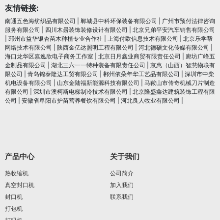
友情链接:
南通五色海纺织品有限公司
|
郸城县中科环保装备有限公司
|
广州市预付法律咨询
服务有限公司
|
四川木昜装饰装修设计有限公司
|
北京兄弟平安汽车销售有限公司
|
邳州市益华银杏苗木种植专业合作社
|
上海付欧信息技术有限公司
|
北京乐学帮
网络技术有限公司
|
陕西金亿达照明工程有限公司
|
河北德硕文化传媒有限公司
|
海口龙华区嘉逸欣电子商务工作室
|
北京日月鑫业商贸有限责任公司
|
廊坊广峰五
金制品有限公司
|
湖北三六一一特种装备有限责任公司
|
京惠（山西）智慧物联有
限公司
|
青岛锦泰隆达工贸有限公司
|
郴州依朵年华工艺品有限公司
|
深圳市中柴
机电设备有限公司
|
山东金陆福新能源科技有限公司
|
马鞍山市传奇机械刀片制造
有限公司
|
深圳市澳柯斯电梯制冷技术有限公司
|
北京隆盛鑫达建筑装饰工程有限
公司
|
安徽省阜阳市护苗营养餐饮有限公司
|
河北良人牧业有限公司
|
产品中心
关于我们
热收缩机
公司简介
真空封口机
加入我们
封口机
联系我们
打包机